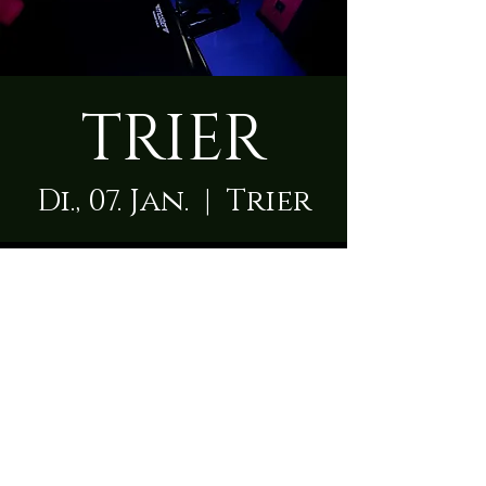
TRIER
Di., 07. Jan.
  |  
Trier
Zeit & Ort
07. Jan. 2025, 09:00 – 23:50
Trier, Karl-Benz-Straße 1, 54292
Trier, Deutschland
Über die Location
Die Herrin empfängt Dich  in einem modernen 