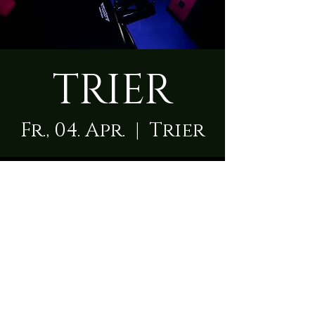
TRIER
Fr., 04. Apr.
  |  
Trier
Zeit & Ort
04. Apr. 2025, 09:00 – 23:50
Trier, Karl-Benz-Straße 1, 54292
Trier, Deutschland
Über die Location
Die Herrin empfängt Dich  in einem modernen 