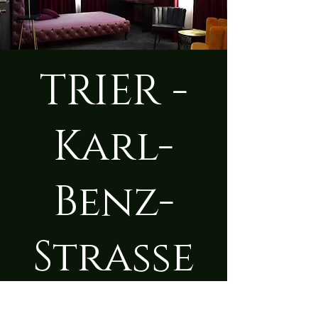
TRIER -
Karl-
Benz-
Straße
Di., 19. Aug.
  |  
Trier