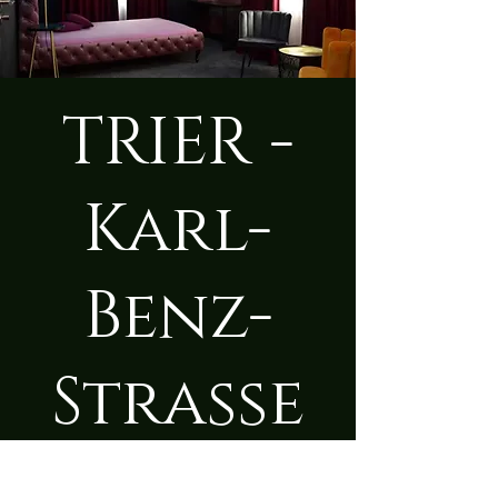
TRIER -
Karl-
Benz-
Straße
Mi., 10. Dez.
  |  
Trier