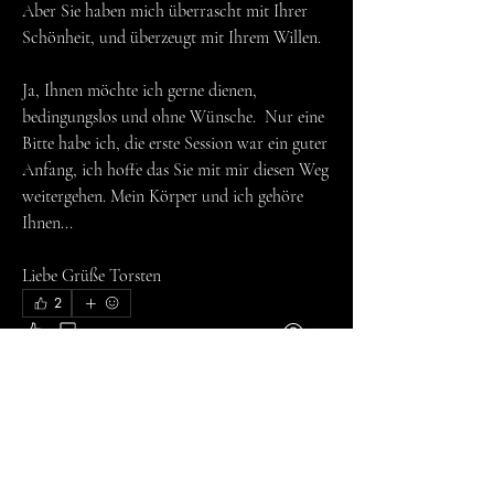
Aber Sie haben mich überrascht mit Ihrer 
Schönheit, und überzeugt mit Ihrem Willen. 
Ja, Ihnen möchte ich gerne dienen, 
bedingungslos und ohne Wünsche.  Nur eine 
Bitte habe ich, die erste Session war ein guter 
Anfang, ich hoffe das Sie mit mir diesen Weg 
weitergehen. Mein Körper und ich gehöre 
Ihnen... 
Liebe Grüße Torsten 
2
2
1
1374
Kommentar verfassen...
Aktuell
Torsten Breitkopf